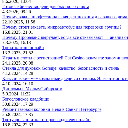
8.6.2026, 13:04
Готовые бизнес-модели для быстрого старта
4.3.2026, 09:26
Почему важна профессиональная дезинсекция для вашего дома 
22.10.2025, 11:56
Почему стоит заказать микроавтобус для перевозки группы?
16.8.2025, 21:01
Почему Пробаланс выручает, когда все отказывают — анализ 
7.3.2025, 16:13
Трикс казино онлайн
13.2.2025, 21:52
Играть в слоты с регистрацией Cat Casino аккаунта: запомин
24.1.2025, 20:08
Стекла для духовок Gorenje: качество, безопасность и стиль
4.12.2024, 14:28
Классические межкомнатные двери со стеклом: Элегантность и
4.10.2024, 16:10
Дипломы в Усолье-Сибирском
5.9.2024, 11:22
Богословское кладбище
30.8.2024, 17:29
Ремонт газовой колонки Нева в Санкт-Петербурге
25.8.2024, 17:35
Тротуарная плитка от производителя онлайн
18.8.2024, 22:33