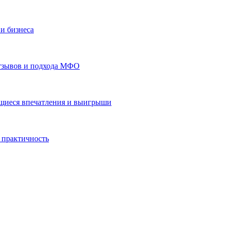
и бизнеса
отзывов и подхода МФО
ающиеся впечатления и выигрыши
 практичность