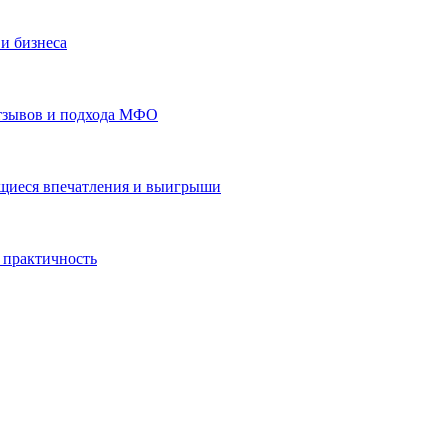
и бизнеса
отзывов и подхода МФО
ающиеся впечатления и выигрыши
 практичность