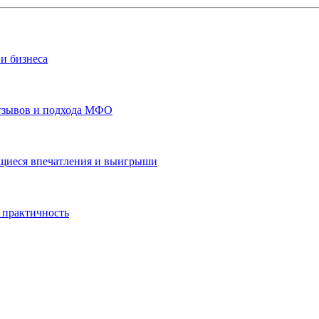
и бизнеса
отзывов и подхода МФО
ающиеся впечатления и выигрыши
 практичность