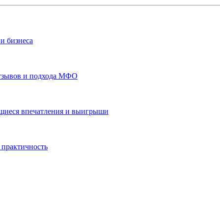
и бизнеса
отзывов и подхода МФО
ающиеся впечатления и выигрыши
 практичность