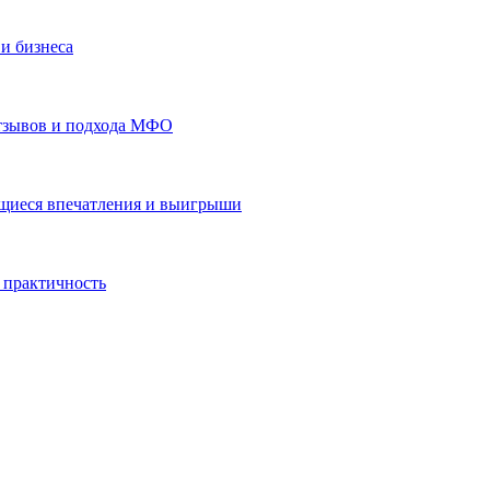
и бизнеса
отзывов и подхода МФО
ающиеся впечатления и выигрыши
 практичность