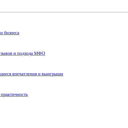
и бизнеса
отзывов и подхода МФО
ающиеся впечатления и выигрыши
 практичность