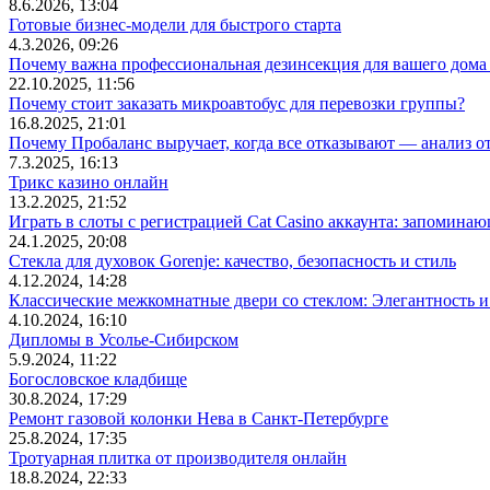
8.6.2026, 13:04
Готовые бизнес-модели для быстрого старта
4.3.2026, 09:26
Почему важна профессиональная дезинсекция для вашего дома 
22.10.2025, 11:56
Почему стоит заказать микроавтобус для перевозки группы?
16.8.2025, 21:01
Почему Пробаланс выручает, когда все отказывают — анализ 
7.3.2025, 16:13
Трикс казино онлайн
13.2.2025, 21:52
Играть в слоты с регистрацией Cat Casino аккаунта: запомин
24.1.2025, 20:08
Стекла для духовок Gorenje: качество, безопасность и стиль
4.12.2024, 14:28
Классические межкомнатные двери со стеклом: Элегантность и
4.10.2024, 16:10
Дипломы в Усолье-Сибирском
5.9.2024, 11:22
Богословское кладбище
30.8.2024, 17:29
Ремонт газовой колонки Нева в Санкт-Петербурге
25.8.2024, 17:35
Тротуарная плитка от производителя онлайн
18.8.2024, 22:33