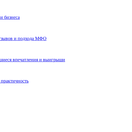
и бизнеса
отзывов и подхода МФО
ающиеся впечатления и выигрыши
 практичность