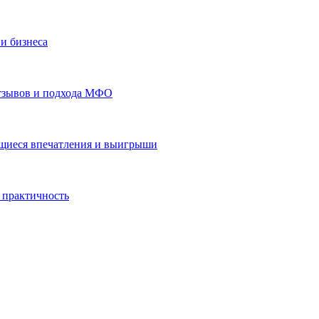
и бизнеса
отзывов и подхода МФО
ающиеся впечатления и выигрыши
 практичность