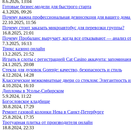
8.6.2026, 13:04
Готовые бизнес-модели для быстрого старта
4.3.2026, 09:26
Почему важна профессиональная дезинсекция для вашего дома 
22.10.2025, 11:56
Почему стоит заказать микроавтобус для перевозки группы?
16.8.2025, 21:01
Почему Пробаланс выручает, когда все отказывают — анализ 
7.3.2025, 16:13
Трикс казино онлайн
13.2.2025, 21:52
Играть в слоты с регистрацией Cat Casino аккаунта: запомин
24.1.2025, 20:08
Стекла для духовок Gorenje: качество, безопасность и стиль
4.12.2024, 14:28
Классические межкомнатные двери со стеклом: Элегантность и
4.10.2024, 16:10
Дипломы в Усолье-Сибирском
5.9.2024, 11:22
Богословское кладбище
30.8.2024, 17:29
Ремонт газовой колонки Нева в Санкт-Петербурге
25.8.2024, 17:35
Тротуарная плитка от производителя онлайн
18.8.2024, 22:33