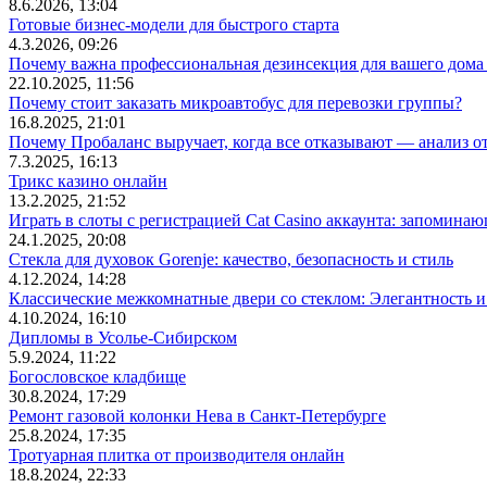
8.6.2026, 13:04
Готовые бизнес-модели для быстрого старта
4.3.2026, 09:26
Почему важна профессиональная дезинсекция для вашего дома 
22.10.2025, 11:56
Почему стоит заказать микроавтобус для перевозки группы?
16.8.2025, 21:01
Почему Пробаланс выручает, когда все отказывают — анализ 
7.3.2025, 16:13
Трикс казино онлайн
13.2.2025, 21:52
Играть в слоты с регистрацией Cat Casino аккаунта: запомин
24.1.2025, 20:08
Стекла для духовок Gorenje: качество, безопасность и стиль
4.12.2024, 14:28
Классические межкомнатные двери со стеклом: Элегантность и
4.10.2024, 16:10
Дипломы в Усолье-Сибирском
5.9.2024, 11:22
Богословское кладбище
30.8.2024, 17:29
Ремонт газовой колонки Нева в Санкт-Петербурге
25.8.2024, 17:35
Тротуарная плитка от производителя онлайн
18.8.2024, 22:33