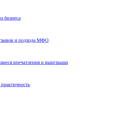
и бизнеса
отзывов и подхода МФО
ающиеся впечатления и выигрыши
 практичность