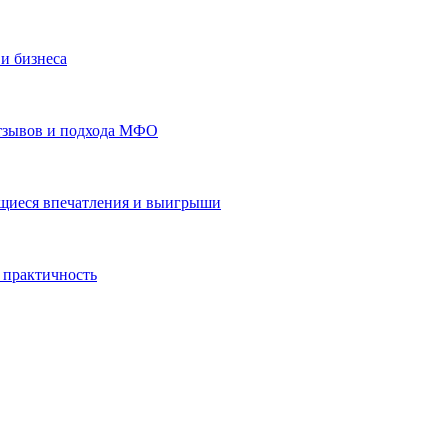
и бизнеса
отзывов и подхода МФО
ающиеся впечатления и выигрыши
 практичность