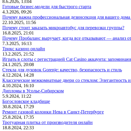
8.6.2026, 13:04
Готовые бизнес-модели для быстрого старта
4.3.2026, 09:26
Почему важна профессиональная дезинсекция для вашего дома 
22.10.2025, 11:56
Почему стоит заказать микроавтобус для перевозки группы?
16.8.2025, 21:01
Почему Пробаланс выручает, когда все отказывают — анализ 
7.3.2025, 16:13
Трикс казино онлайн
13.2.2025, 21:52
Играть в слоты с регистрацией Cat Casino аккаунта: запомин
24.1.2025, 20:08
Стекла для духовок Gorenje: качество, безопасность и стиль
4.12.2024, 14:28
Классические межкомнатные двери со стеклом: Элегантность и
4.10.2024, 16:10
Дипломы в Усолье-Сибирском
5.9.2024, 11:22
Богословское кладбище
30.8.2024, 17:29
Ремонт газовой колонки Нева в Санкт-Петербурге
25.8.2024, 17:35
Тротуарная плитка от производителя онлайн
18.8.2024, 22:33