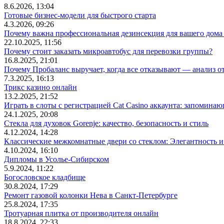
8.6.2026, 13:04
Готовые бизнес-модели для быстрого старта
4.3.2026, 09:26
Почему важна профессиональная дезинсекция для вашего дома 
22.10.2025, 11:56
Почему стоит заказать микроавтобус для перевозки группы?
16.8.2025, 21:01
Почему Пробаланс выручает, когда все отказывают — анализ 
7.3.2025, 16:13
Трикс казино онлайн
13.2.2025, 21:52
Играть в слоты с регистрацией Cat Casino аккаунта: запомин
24.1.2025, 20:08
Стекла для духовок Gorenje: качество, безопасность и стиль
4.12.2024, 14:28
Классические межкомнатные двери со стеклом: Элегантность и
4.10.2024, 16:10
Дипломы в Усолье-Сибирском
5.9.2024, 11:22
Богословское кладбище
30.8.2024, 17:29
Ремонт газовой колонки Нева в Санкт-Петербурге
25.8.2024, 17:35
Тротуарная плитка от производителя онлайн
18.8.2024, 22:33