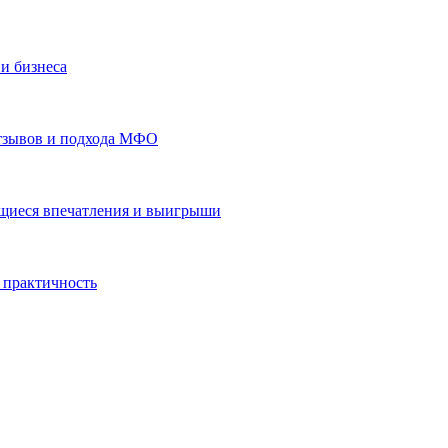
и бизнеса
отзывов и подхода МФО
ающиеся впечатления и выигрыши
 практичность