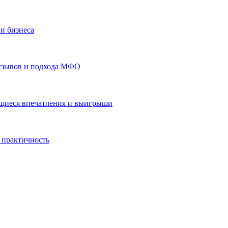
и бизнеса
отзывов и подхода МФО
ающиеся впечатления и выигрыши
 практичность