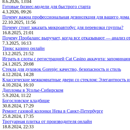
8.6.2026, 13:04
Готовые бизнес-модели для быстрого старта
4.3.2026, 09:26
Почему важна профессиональная дезинсекция для вашего дома 
22.10.2025, 11:56
Почему стоит заказать микроавтобус для перевозки группы?
16.8.2025, 21:01
Почему Пробаланс выручает, когда все отказывают — анализ 
7.3.2025, 16:13
Трикс казино онлайн
13.2.2025, 21:52
Играть в слоты с регистрацией Cat Casino аккаунта: запомин
24.1.2025, 20:08
Стекла для духовок Gorenje: качество, безопасность и стиль
4.12.2024, 14:28
Классические межкомнатные двери со стеклом: Элегантность и
4.10.2024, 16:10
Дипломы в Усолье-Сибирском
5.9.2024, 11:22
Богословское кладбище
30.8.2024, 17:29
Ремонт газовой колонки Нева в Санкт-Петербурге
25.8.2024, 17:35
Тротуарная плитка от производителя онлайн
18.8.2024, 22:33