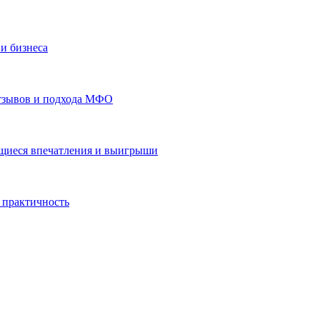
и бизнеса
отзывов и подхода МФО
ающиеся впечатления и выигрыши
 практичность