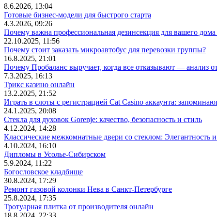
8.6.2026, 13:04
Готовые бизнес-модели для быстрого старта
4.3.2026, 09:26
Почему важна профессиональная дезинсекция для вашего дома 
22.10.2025, 11:56
Почему стоит заказать микроавтобус для перевозки группы?
16.8.2025, 21:01
Почему Пробаланс выручает, когда все отказывают — анализ 
7.3.2025, 16:13
Трикс казино онлайн
13.2.2025, 21:52
Играть в слоты с регистрацией Cat Casino аккаунта: запомин
24.1.2025, 20:08
Стекла для духовок Gorenje: качество, безопасность и стиль
4.12.2024, 14:28
Классические межкомнатные двери со стеклом: Элегантность и
4.10.2024, 16:10
Дипломы в Усолье-Сибирском
5.9.2024, 11:22
Богословское кладбище
30.8.2024, 17:29
Ремонт газовой колонки Нева в Санкт-Петербурге
25.8.2024, 17:35
Тротуарная плитка от производителя онлайн
18.8.2024, 22:33