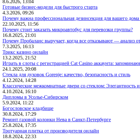
8.6.2026, 13:04
Готовые бизнес-модели для быстрого старта
4.3.2026, 09:26
Почему важна профессиональная дезинсекция для вашего дома 
22.10.2025, 11:56
Почему стоит заказать микроавтобус для перевозки группы?
16.8.2025, 21:01
Почему Пробаланс выручает, когда все отказывают — анализ 
7.3.2025, 16:13
Трикс казино онлайн
13.2.2025, 21:52
Играть в слоты с регистрацией Cat Casino аккаунта: запомин
24.1.2025, 20:08
Стекла для духовок Gorenje: качество, безопасность и стиль
4.12.2024, 14:28
Классические межкомнатные двери со стеклом: Элегантность и
4.10.2024, 16:10
Дипломы в Усолье-Сибирском
5.9.2024, 11:22
Богословское кладбище
30.8.2024, 17:29
Ремонт газовой колонки Нева в Санкт-Петербурге
25.8.2024, 17:35
Тротуарная плитка от производителя онлайн
18.8.2024, 22:33