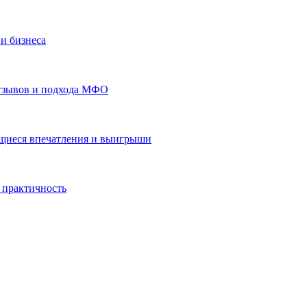
и бизнеса
отзывов и подхода МФО
ающиеся впечатления и выигрыши
 практичность