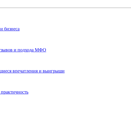
и бизнеса
отзывов и подхода МФО
ающиеся впечатления и выигрыши
 практичность