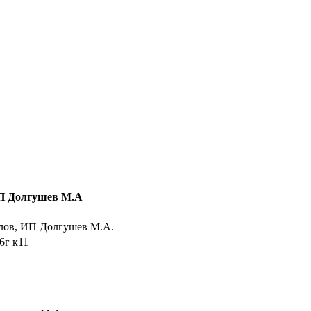
ИП Долгушев М.А
алов, ИП Долгушев М.А.
6г к11